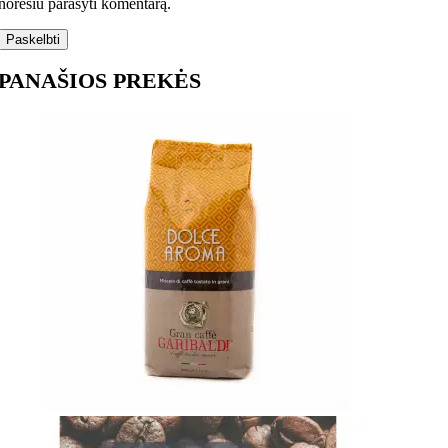
norėsiu parašyti komentarą.
PANAŠIOS PREKĖS