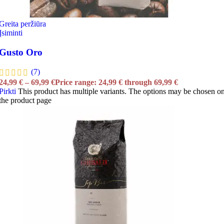
Greita peržiūra
Įsiminti
Gusto Oro
(7)
24,99
€
–
69,99
€
Price range: 24,99 € through 69,99 €
Pirkti
This product has multiple variants. The options may be chosen o
the product page