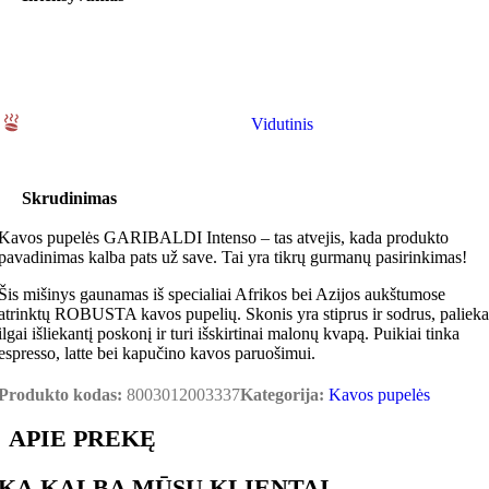
Vidutinis
Skrudinimas
Kavos pupelės GARIBALDI Intenso – tas atvejis, kada produkto
pavadinimas kalba pats už save. Tai yra tikrų gurmanų pasirinkimas!
Šis mišinys gaunamas iš specialiai Afrikos bei Azijos aukštumose
atrinktų ROBUSTA kavos pupelių. Skonis yra stiprus ir sodrus, palieka
ilgai išliekantį poskonį ir turi išskirtinai malonų kvapą. Puikiai tinka
espresso, latte bei kapučino kavos paruošimui.
Produkto kodas:
8003012003337
Kategorija:
Kavos pupelės
APIE PREKĘ
KĄ KALBA MŪSŲ KLIENTAI