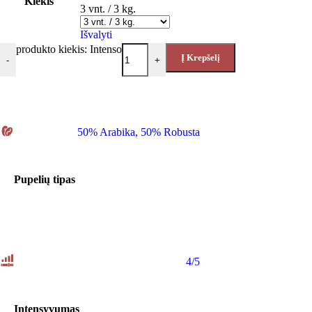
Kiekis
3 vnt. / 3 kg.
Išvalyti
produkto kiekis: Intenso
Į Krepšelį
-
+
50% Arabika
,
50% Robusta
Pupelių tipas
4/5
Intensyvumas