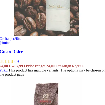
Greita peržiūra
Įsiminti
Gusto Dolce
(8)
24,00
€
–
67,99
€
Price range: 24,00 € through 67,99 €
Pirkti
This product has multiple variants. The options may be chosen o
the product page