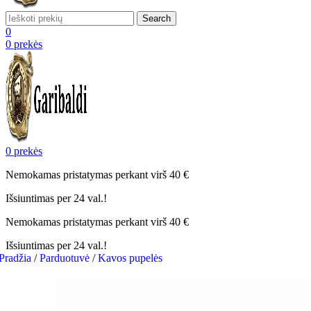
Search
0
0
prekės
0
prekės
Nemokamas pristatymas perkant virš 40 €
Išsiuntimas per 24 val.!
Nemokamas pristatymas perkant virš 40 €
Išsiuntimas per 24 val.!
Pradžia
/
Parduotuvė
/
Kavos pupelės