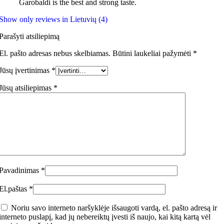
Garobaldi is the best and strong taste.
Show only reviews in Lietuvių (4)
Parašyti atsiliepimą
El. pašto adresas nebus skelbiamas.
Būtini laukeliai pažymėti
*
Jūsų įvertinimas
*
Jūsų atsiliepimas
*
Pavadinimas
*
El.paštas
*
Noriu savo interneto naršyklėje išsaugoti vardą, el. pašto adresą ir
interneto puslapį, kad jų nebereiktų įvesti iš naujo, kai kitą kartą vėl