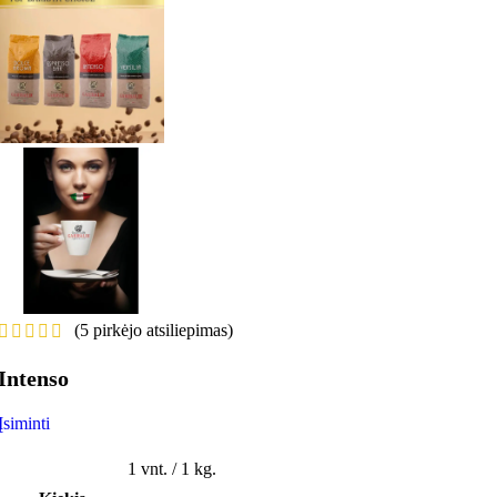
(
5
pirkėjo atsiliepimas)
Intenso
Įsiminti
1 vnt. / 1 kg.