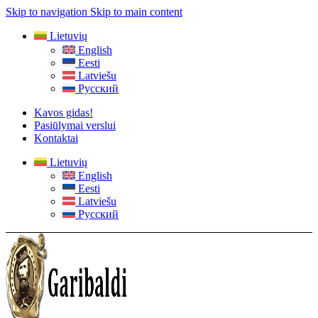
Skip to navigation
Skip to main content
Lietuvių
English
Eesti
Latviešu
Русский
Kavos gidas!
Pasiūlymai verslui
Kontaktai
Lietuvių
English
Eesti
Latviešu
Русский