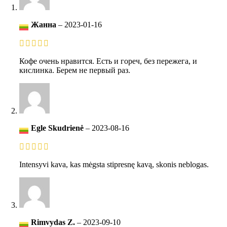
Жанна
–
2023-01-16
Кофе очень нравится. Есть и гореч, без пережега, и
кислинка. Берем не первый раз.
Egle Skudrienė
–
2023-08-16
Intensyvi kava, kas mėgsta stipresnę kavą, skonis neblogas.
Rimvydas Z.
–
2023-09-10