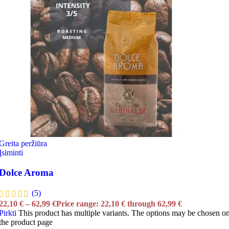
Greita peržiūra
Įsiminti
Dolce Aroma
(5)
22,10
€
–
62,99
€
Price range: 22,10 € through 62,99 €
Pirkti
This product has multiple variants. The options may be chosen o
the product page