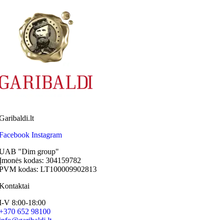
Garibaldi.lt
Facebook
Instagram
UAB "Dim group"
Įmonės kodas: 304159782
PVM kodas: LT100009902813
Kontaktai
I-V 8:00-18:00
+370 652 98100