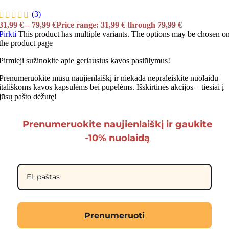
(3)
31,99
€
–
79,99
€
Price range: 31,99 € through 79,99 €
Pirkti
This product has multiple variants. The options may be chosen o
the product page
Pirmieji sužinokite apie geriausius kavos pasiūlymus!
Prenumeruokite mūsų naujienlaiškį ir niekada nepraleiskite nuolaidų
itališkoms kavos kapsulėms bei pupelėms. Išskirtinės akcijos – tiesiai į
jūsų pašto dėžutę!
Prenumeruokite naujienlaiškį ir gaukite
-10% nuolaidą
Prenumeruoti