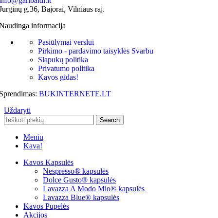
info@garibaldi.lt
Jurginų g.36, Bajorai, Vilniaus raj.
Naudinga informacija
Pasiūlymai verslui
Pirkimo - pardavimo taisyklės
Svarbu
Slapukų politika
Privatumo politika
Kavos gidas!
Sprendimas:
BUKINTERNETE.LT
Uždaryti
Search
Meniu
Kava!
Kavos Kapsulės
Nespresso® kapsulės
Dolce Gusto® kapsulės
Lavazza A Modo Mio® kapsulės
Lavazza Blue® kapsulės
Kavos Pupelės
Akcijos