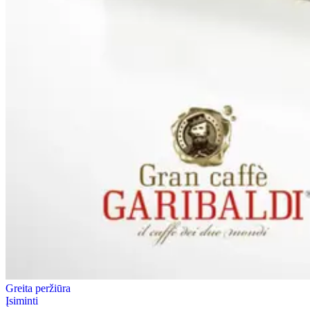
Greita peržiūra
Įsiminti