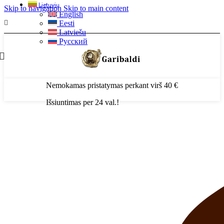
Lietuvių
Skip to navigation
Skip to main content
English
Eesti
Latviešu
Русский
Nemokamas pristatymas perkant virš 40 €
Išsiuntimas per 24 val.!