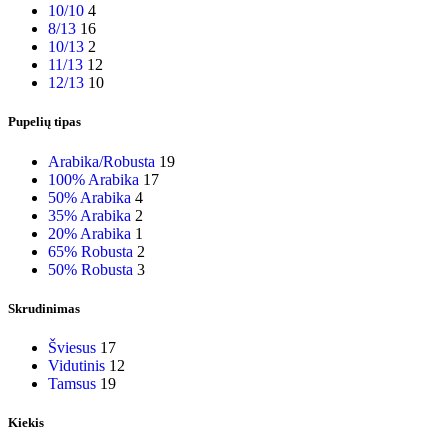
10/10
4
8/13
16
10/13
2
11/13
12
12/13
10
Pupelių tipas
Arabika/Robusta
19
100% Arabika
17
50% Arabika
4
35% Arabika
2
20% Arabika
1
65% Robusta
2
50% Robusta
3
Skrudinimas
Šviesus
17
Vidutinis
12
Tamsus
19
Kiekis