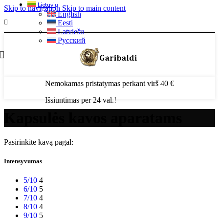
Lietuvių
Skip to navigation
Skip to main content
English
Eesti
Latviešu
Русский
Nemokamas pristatymas perkant virš 40 €
Išsiuntimas per 24 val.!
Kapsulės kavos aparatams
Pasirinkite kavą pagal:
Intensyvumas
5/10
4
6/10
5
7/10
4
8/10
4
9/10
5