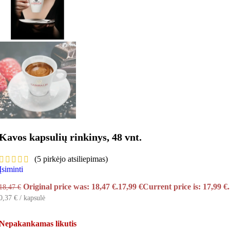
Kavos kapsulių rinkinys, 48 vnt.
(
5
pirkėjo atsiliepimas)
Įsiminti
Original price was: 18,47 €.
17,99
€
Current price is: 17,99 €.
18,47
€
0,37 € / kapsulė
Nepakankamas likutis