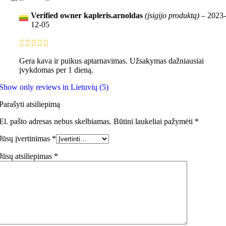
Verified owner
kapleris.arnoldas
(įsigijo produktą)
–
2023-
12-05
Gera kava ir puikus aptarnavimas. Užsakymas dažniausiai
įvykdomas per 1 dieną.
Show only reviews in Lietuvių (5)
Parašyti atsiliepimą
El. pašto adresas nebus skelbiamas.
Būtini laukeliai pažymėti
*
Jūsų įvertinimas
*
Jūsų atsiliepimas
*