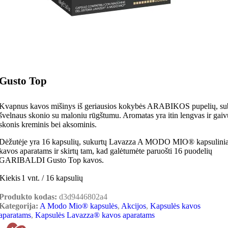
Gusto Top
Kvapnus kavos mišinys iš geriausios kokybės ARABIKOS pupelių, subt
švelnaus skonio su maloniu rūgštumu. Aromatas yra itin lengvas ir gaiv
skonis kreminis bei aksominis.
Dėžutėje yra 16 kapsulių, sukurtų Lavazza A MODO MIO® kapsulini
kavos aparatams ir skirtų tam, kad galėtumėte paruošti 16 puodelių
GARIBALDI Gusto Top kavos.
Kiekis
1 vnt. / 16 kapsulių
Produkto kodas:
d3d9446802a4
Kategorija:
A Modo Mio® kapsulės
,
Akcijos
,
Kapsulės kavos
aparatams
,
Kapsulės Lavazza® kavos aparatams