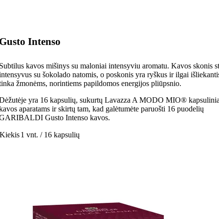
Gusto Intenso
Subtilus kavos mišinys su maloniai intensyviu aromatu. Kavos skonis st
intensyvus su šokolado natomis, o poskonis yra ryškus ir ilgai išliekantis
tinka žmonėms, norintiems papildomos energijos pliūpsnio.
Dėžutėje yra 16 kapsulių, sukurtų Lavazza A MODO MIO® kapsulini
kavos aparatams ir skirtų tam, kad galėtumėte paruošti 16 puodelių
GARIBALDI Gusto Intenso kavos.
Kiekis
1 vnt. / 16 kapsulių