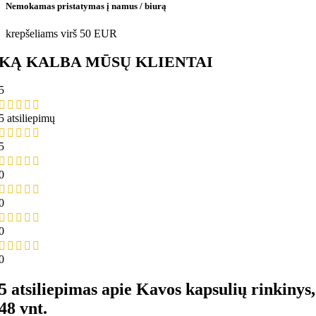
Nemokamas pristatymas į namus / biurą
krepšeliams virš 50 EUR
KĄ KALBA MŪSŲ KLIENTAI
5
5 atsiliepimų
5
0
0
0
0
5 atsiliepimas apie
Kavos kapsulių rinkinys,
48 vnt.