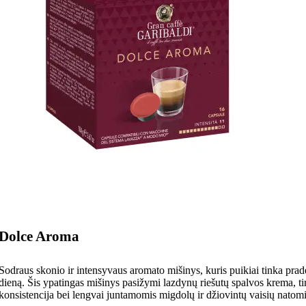
Dolce Aroma
Sodraus skonio ir intensyvaus aromato mišinys, kuris puikiai tinka prad
dieną. Šis ypatingas mišinys pasižymi lazdynų riešutų spalvos krema, ti
konsistencija bei lengvai juntamomis migdolų ir džiovintų vaisių natomi