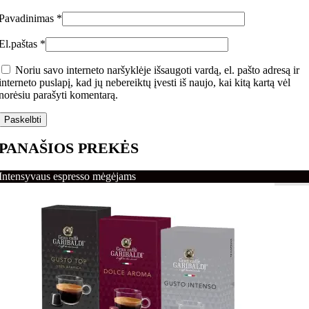
Pavadinimas
*
El.paštas
*
Noriu savo interneto naršyklėje išsaugoti vardą, el. pašto adresą ir
interneto puslapį, kad jų nebereiktų įvesti iš naujo, kai kitą kartą vėl
norėsiu parašyti komentarą.
PANAŠIOS PREKĖS
Intensyvaus espresso mėgėjams