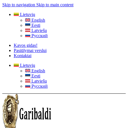
Skip to navigation
Skip to main content
Lietuvių
English
Eesti
Latviešu
Русский
Kavos gidas!
Pasiūlymai verslui
Kontaktai
Lietuvių
English
Eesti
Latviešu
Русский