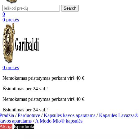
Search
0
0
prekės
0
prekės
Nemokamas pristatymas perkant virš 40 €
Išsiuntimas per 24 val.!
Nemokamas pristatymas perkant virš 40 €
Išsiuntimas per 24 val.!
Pradžia
/
Parduotuvė
/
Kapsulės kavos aparatams
/
Kapsulės Lavazza®
kavos aparatams
/
A Modo Mio® kapsulės
Akcija
Išparduota