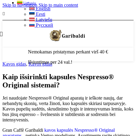
Lietuvių
Skip to navigation
Skip to main content
English
Eesti
Latviešu
Русский
Nemokamas pristatymas perkant virš 40 €
Išsiuntimas per 24 val.!
Kavos gidas
,
Kavos gidas
Kaip išsirinkti kapsules Nespresso®
Original sistemai?
Jei naudojate Nespresso® Original aparatą ir ieškote naujų, dar
nebandytų skonių, verta žinoti, kuo kapsulės skiriasi tarpusavyje.
Kavos pupelių sudėtis, skrudinimo lygis ir intensyvumas lemia, koks
bus jūsų espresso – švelnesnis ir subtilesnis ar sodresnis bei
intensyvesnis.
Gran Caffè Garibaldi
kavos kapsulės Nespresso® Original
aparatams
- netinka Vertuo modeliams. Asortimente rasite skirtingo