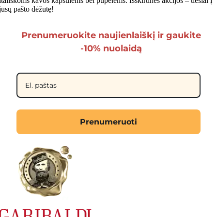
itališkoms kavos kapsulėms bei pupelėms. Išskirtinės akcijos – tiesiai į
jūsų pašto dėžutę!
Prenumeruokite naujienlaiškį ir gaukite
-10% nuolaidą
Prenumeruoti