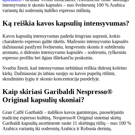
intensyvumo ir skonio kapsules – nuo švelnesnių 100 % Arabica
variantų iki sodresnių itališko espresso mišinių.
Ką reiškia kavos kapsulių intensyvumas?
Kavos kapsulių intensyvumas padeda lengviau suprasti, kokio
charakterio espresso galite tikėtis. Mažesnio intensyvumo kapsulės
dažniausiai pasižymi švelnesniu, lengvesniu skoniu ir subtilesniu
aromatu, o didesnio intensyvumo kapsulės – sodresniu, ryškesniu
espresso profiliu bei ilgiau išliekančiu poskoniu.
Svarbu žinoti, kad intensyvumas nebūtinai reiškia didesnį kofeino
kiekį. Dažniausiai jis labiau susijęs su kavos pupelių rūšimi,
skrudinimo lygiu ir skonio koncentracija puodelyje.
Kaip skiriasi Garibaldi Nespresso®
Original kapsulių skoniai?
Gran Caffè Garibaldi – itališkos kavos gamintojas, puoselėjantis
tradicinę espresso kultūrą. Nespresso® Original sistemai skirtų
Garibaldi kapsulių asortimente rasite 11 skirtingų rūšių – nuo 100 %
Arabica variantų iki sodresnių Arabica ir Robusta derinių.