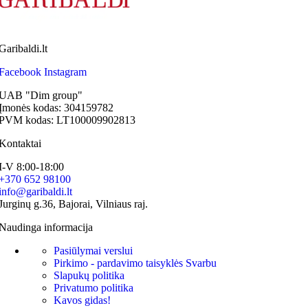
Garibaldi.lt
Facebook
Instagram
UAB "Dim group"
Įmonės kodas: 304159782
PVM kodas: LT100009902813
Kontaktai
I-V 8:00-18:00
+370 652 98100
info@garibaldi.lt
Jurginų g.36, Bajorai, Vilniaus raj.
Naudinga informacija
Pasiūlymai verslui
Pirkimo - pardavimo taisyklės
Svarbu
Slapukų politika
Privatumo politika
Kavos gidas!