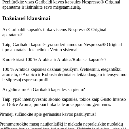
Peržiūrėkite visas Garibaldi kavos kapsules Nespresso® Original
aparatams ir išsirinkite savo mėgstamiausią.
Dažniausi klausimai
Ar Garibaldi kapsulės tinka visiems Nespresso® Original
aparatams?
Taip, Garibaldi kapsulės yra suderinamos su Nespresso® Original
tipo aparatais. Jos netinka Vertuo sistemai.
Kuo skiriasi 100 % Arabica ir Arabica/Robusta kapsulės?
100 % Arabica kapsulės dažniau pasižymi švelnesniu, elegantišku
aromatu, o Arabica ir Robusta deriniai suteikia daugiau intensyvumo
ir stipresnį espresso profilį.
Ar galima ruošti Garibaldi kapsules su pienu?
Taip, ypač intensyvesnio skonio kapsulės, tokios kaip Gusto Intenso
ar Dolce Aroma, puikiai tinka latte ar cappuccino gėrimams.
Pirmieji sužinokite apie geriausius kavos pasiūlymus!
Prenumeruokite mūsų naujienlaiškį ir niekada nepraleiskite nuolaidų