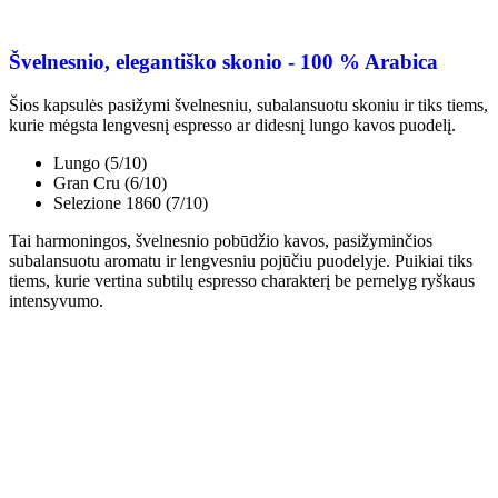
Švelnesnio, elegantiško skonio - 100 % Arabica
Šios kapsulės pasižymi švelnesniu, subalansuotu skoniu ir tiks tiems,
kurie mėgsta lengvesnį espresso ar didesnį lungo kavos puodelį.
Lungo (5/10)
Gran Cru (6/10)
Selezione 1860 (7/10)
Tai harmoningos, švelnesnio pobūdžio kavos, pasižyminčios
subalansuotu aromatu ir lengvesniu pojūčiu puodelyje. Puikiai tiks
tiems, kurie vertina subtilų espresso charakterį be pernelyg ryškaus
intensyvumo.